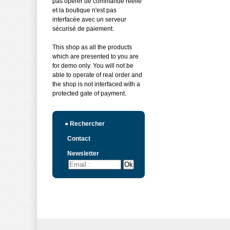
pas opérer de commande réelle
et la boutique n'est pas
interfacée avec un serveur
sécurisé de paiement.
This shop as all the products
which are presented to you are
for demo only. You will not be
able to operate of real order and
the shop is not interfaced with a
protected gate of payment.
●
Rechercher
Contact
Newsletter