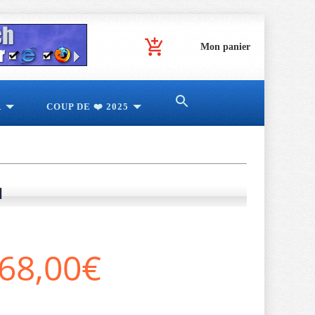
Mon panier
R
COUP DE ❤️ 2025
l
68,00€