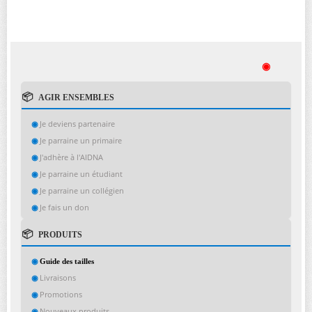
◉
AGIR ENSEMBLES
Je deviens partenaire
Je parraine un primaire
J'adhère à l'AIDNA
Je parraine un étudiant
Je parraine un collégien
Je fais un don
PRODUITS
Guide des tailles
Livraisons
Promotions
Nouveaux produits