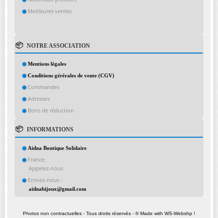
Meilleures ventes
NOTRE ASSOCIATION
Mentions légales
Conditions gérérales de vente (CGV)
Commandes
Adresses
Bons de réduction
INFORMATIONS
Aidna Boutique Solidaire
France:
Appelez-nous
Ecrivez-nous :
aidnabijoux@gmail.com
Photos non contractuelles - Tous droits réservés - ® Made with WS-Webshp !