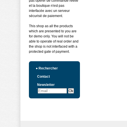
pas opérer de commande réelle
et la boutique n'est pas
interfacée avec un serveur
sécurisé de paiement.
This shop as all the products
which are presented to you are
for demo only. You will not be
able to operate of real order and
the shop is not interfaced with a
protected gate of payment.
●
Rechercher
Contact
Newsletter