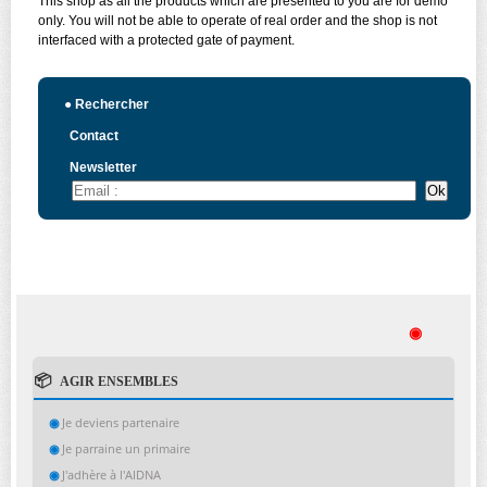
This shop as all the products which are presented to you are for demo
only. You will not be able to operate of real order and the shop is not
interfaced with a protected gate of payment.
●
Rechercher
Contact
Newsletter
◉
AGIR ENSEMBLES
Je deviens partenaire
Je parraine un primaire
J'adhère à l'AIDNA